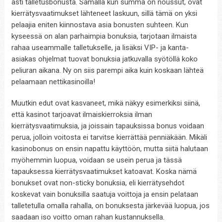
asti talletusbonusta. Samalla kun summa on noussut, ovat
kierrätysvaatimukset lähteneet laskuun, sillä tämä on yksi
pelaajia eniten kiinnostava asia bonusten suhteen. Kun
kyseessä on alan parhaimpia bonuksia, tarjotaan ilmaista
rahaa useammalle talletukselle, ja lisäksi VIP- ja kanta-
asiakas ohjelmat tuovat bonuksia jatkuvalla syötöllä koko
peliuran aikana. Ny on siis parempi aika kuin koskaan lähteä
pelaamaan nettikasinoilla!
Muutkin edut ovat kasvaneet, mikä näkyy esimerkiksi siinä,
että kasinot tarjoavat ilmaiskierroksia ilman
kierrätysvaatimuksia, ja joissain tapauksissa bonus voidaan
perua, jolloin voitosta ei tarvitse kierrättää penniäkään. Mikäli
kasinobonus on ensin napattu käyttöön, mutta siitä halutaan
myöhemmin luopua, voidaan se usein perua ja tässä
tapauksessa kierrätysvaatimukset katoavat. Koska nämä
bonukset ovat non-sticky bonuksia, eli kierrätysehdot
koskevat vain bonuksilla saatuja voittoja ja ensin pelataan
talletetulla omalla rahalla, on bonuksesta järkevää luopua, jos
saadaan iso voitto oman rahan kustannuksella.