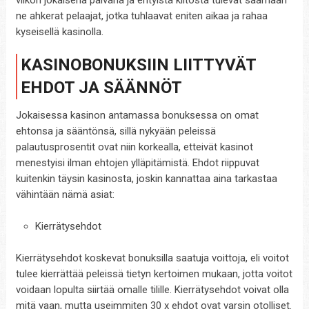
viikon jokaisena päivänä ja erityistä kiitosta tulevat saamaan
ne ahkerat pelaajat, jotka tuhlaavat eniten aikaa ja rahaa
kyseisellä kasinolla.
KASINOBONUKSIIN LIITTYVÄT
EHDOT JA SÄÄNNÖT
Jokaisessa kasinon antamassa bonuksessa on omat
ehtonsa ja sääntönsä, sillä nykyään peleissä
palautusprosentit ovat niin korkealla, etteivät kasinot
menestyisi ilman ehtojen ylläpitämistä. Ehdot riippuvat
kuitenkin täysin kasinosta, joskin kannattaa aina tarkastaa
vähintään nämä asiat:
Kierrätysehdot
Kierrätysehdot koskevat bonuksilla saatuja voittoja, eli voitot
tulee kierrättää peleissä tietyn kertoimen mukaan, jotta voitot
voidaan lopulta siirtää omalle tilille. Kierrätysehdot voivat olla
mitä vaan, mutta useimmiten 30 x ehdot ovat varsin otolliset.